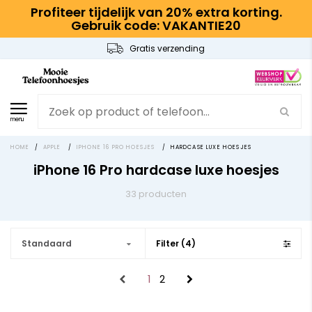
Profiteer tijdelijk van 20% extra korting.
Gebruik code: VAKANTIE20
Gratis verzending
menu
HOME
/
APPLE
/
IPHONE 16 PRO HOESJES
/
HARDCASE LUXE HOESJES
iPhone 16 Pro hardcase luxe hoesjes
33 producten
Standaard
Filter (4)
1
2