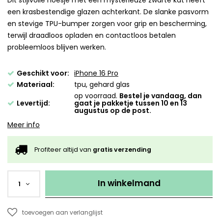
Dit stijlvolle hoesje met een mysterieuze zwarte kat heeft
een krasbestendige glazen achterkant. De slanke pasvorm
en stevige TPU-bumper zorgen voor grip en bescherming,
terwijl draadloos opladen en contactloos betalen
probleemloos blijven werken.
Geschikt voor:
iPhone 16 Pro
Materiaal:
tpu, gehard glas
op voorraad.
Bestel je vandaag, dan
Levertijd:
gaat je pakketje tussen 10 en 13
augustus op de post.
Meer info
Profiteer altijd van
gratis verzending
In winkelmand
1
toevoegen aan verlanglijst