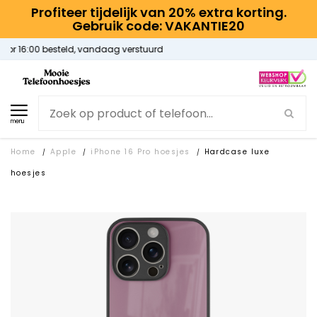
Profiteer tijdelijk van 20% extra korting.
Gebruik code: VAKANTIE20
Gratis verzending
menu
Home
Apple
iPhone 16 Pro hoesjes
Hardcase luxe
/
/
/
hoesjes