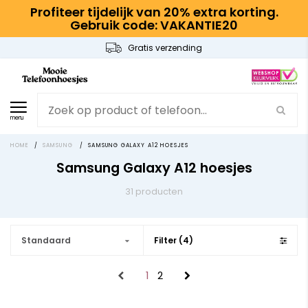
Profiteer tijdelijk van 20% extra korting.
Gebruik code: VAKANTIE20
Gratis verzending
menu
HOME
/
SAMSUNG
/
SAMSUNG GALAXY A12 HOESJES
Samsung Galaxy A12 hoesjes
31 producten
Standaard
Filter (4)
1
2