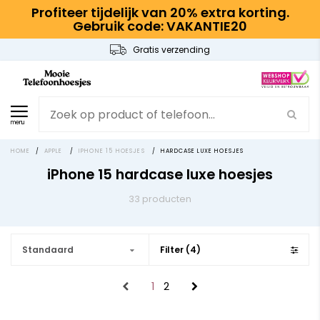
Profiteer tijdelijk van 20% extra korting.
Gebruik code: VAKANTIE20
Gratis verzending
menu
HOME
/
APPLE
/
IPHONE 15 HOESJES
/
HARDCASE LUXE HOESJES
iPhone 15 hardcase luxe hoesjes
33 producten
Standaard
Filter (4)
1
2