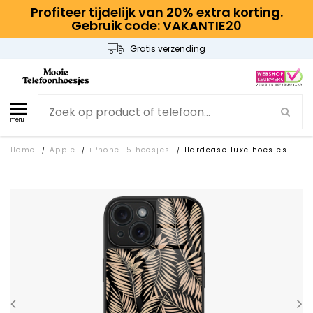
Profiteer tijdelijk van 20% extra korting.
Gebruik code: VAKANTIE20
Gratis verzending
menu
Home
Apple
iPhone 15 hoesjes
Hardcase luxe hoesjes
/
/
/