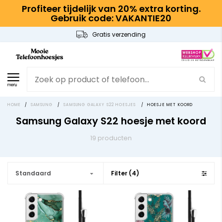
Profiteer tijdelijk van 20% extra korting.
Gebruik code: VAKANTIE20
Gratis verzending
menu
HOME
/
SAMSUNG
/
SAMSUNG GALAXY S22 HOESJES
/
HOESJE MET KOORD
Samsung Galaxy S22 hoesje met koord
19 producten
Standaard
Filter (4)