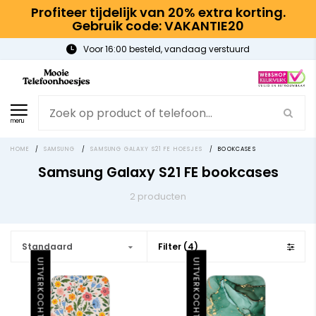
Profiteer tijdelijk van 20% extra korting.
Gebruik code: VAKANTIE20
Voor 16:00 besteld, vandaag verstuurd
menu
HOME
/
SAMSUNG
/
SAMSUNG GALAXY S21 FE HOESJES
/
BOOKCASES
Samsung Galaxy S21 FE bookcases
2 producten
Standaard
Filter (4)
UITVERKOCHT
UITVERKOCHT