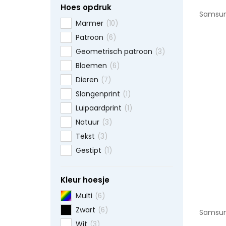
Hoes opdruk
Samsung
Marmer
(10)
Patroon
(6)
Geometrisch patroon
(3)
Bloemen
(6)
Dieren
(7)
Slangenprint
(1)
Luipaardprint
(1)
Natuur
(3)
Tekst
(3)
Gestipt
(1)
Kleur hoesje
Multi
(6)
Zwart
(6)
Samsung
Wit
(3)