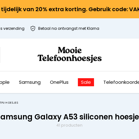
r tijdelijk van 20% extra korting. Gebruik code: V
is verzending
Betaal na ontvangst met Klarna
pple
Samsung
OnePlus
Sale
Telefoonkoord
 TPU HOESJES
Samsung Galaxy A53 siliconen hoesje
41 producten