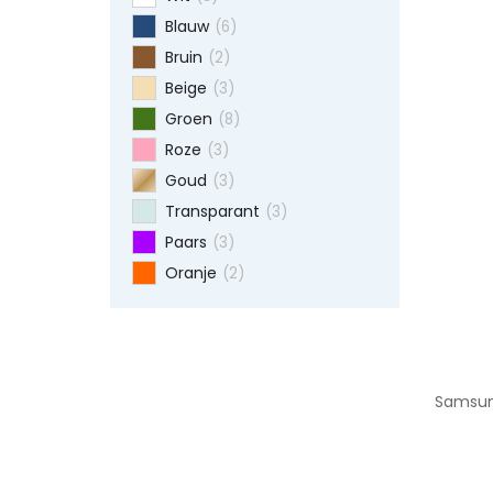
Blauw
(6)
Bruin
(2)
Beige
(3)
Groen
(8)
Roze
(3)
Goud
(3)
Transparant
(3)
Paars
(3)
Oranje
(2)
Samsung