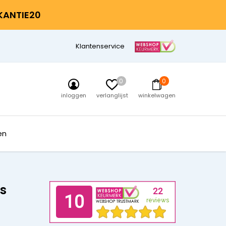
AKANTIE20
Klantenservice
0
0
inloggen
verlanglijst
winkelwagen
en
s