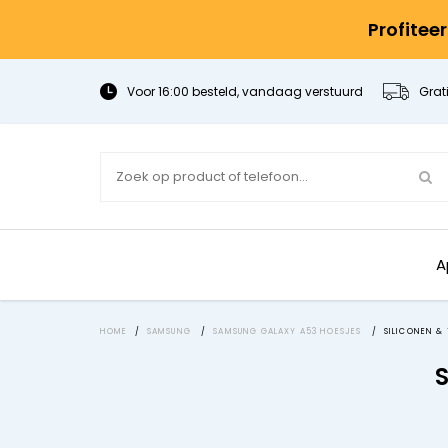
Profitee
Voor 16:00 besteld, vandaag verstuurd
Grat
A
HOME
/
SAMSUNG
/
SAMSUNG GALAXY A53 HOESJES
/
SILICONEN &