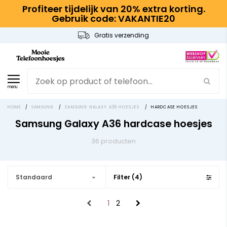
Profiteer tijdelijk van 20% extra korting.
Gebruik code: VAKANTIE20
Gratis verzending
menu
HOME
/
SAMSUNG
/
SAMSUNG GALAXY A36 HOESJES
/
HARDCASE HOESJES
Samsung Galaxy A36 hardcase hoesjes
36 producten
Standaard
Filter (4)
1
2