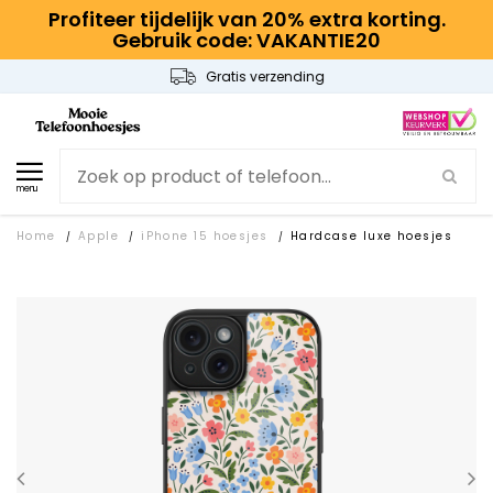
Profiteer tijdelijk van 20% extra korting.
Gebruik code: VAKANTIE20
Gratis verzending
menu
Home
Apple
iPhone 15 hoesjes
Hardcase luxe hoesjes
/
/
/