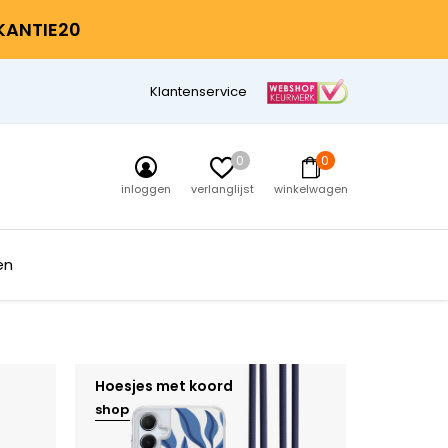
AKANTIE20
Klantenservice
0
0
inloggen
verlanglijst
winkelwagen
en
Hoesjes met koord
shop