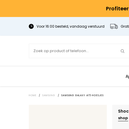
Profitee
Voor 16:00 besteld, vandaag verstuurd
Grat
A
HOME
/
SAMSUNG
/
SAMSUNG GALAXY A15 HOESJES
Shoc
shop