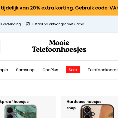
r tijdelijk van 20% extra korting. Gebruik code: V
is verzending
Betaal na ontvangst met Klarna
pple
Samsung
OnePlus
Sale
Telefoonkoord
kproof hoesjes
Hardcase hoesjes
shop