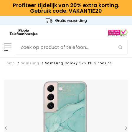
Profiteer tijdelijk van 20% extra korting.
Gebruik code: VAKANTIE20
Gratis verzending
menu
Home
Samsung
Samsung Galaxy S22 Plus hoesjes
/
/