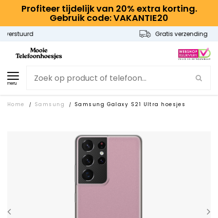
Profiteer tijdelijk van 20% extra korting.
Gebruik code: VAKANTIE20
Gratis verzending
menu
Home
Samsung
Samsung Galaxy S21 Ultra hoesjes
/
/