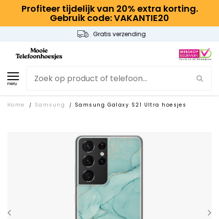
Profiteer tijdelijk van 20% extra korting.
Gebruik code: VAKANTIE20
Gratis verzending
menu
Home
Samsung
Samsung Galaxy S21 Ultra hoesjes
/
/