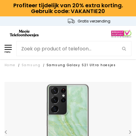
Profiteer tijdelijk van 20% extra korting.
Gebruik code: VAKANTIE20
Gratis verzending
menu
Home
Samsung
Samsung Galaxy S21 Ultra hoesjes
/
/