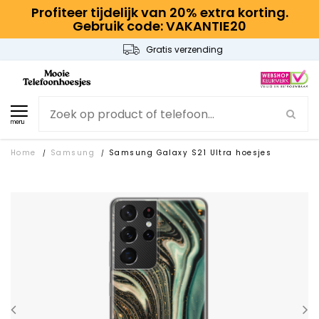
Profiteer tijdelijk van 20% extra korting.
Gebruik code: VAKANTIE20
Gratis verzending
menu
Home
Samsung
Samsung Galaxy S21 Ultra hoesjes
/
/