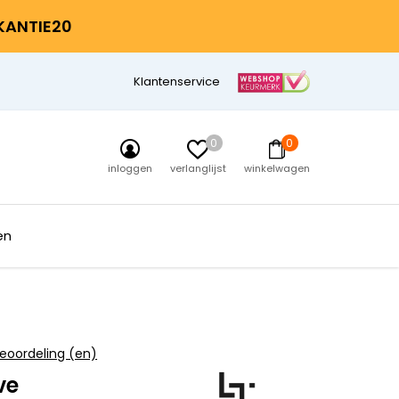
AKANTIE20
Klantenservice
0
0
inloggen
verlanglijst
winkelwagen
en
eoordeling (en)
ve