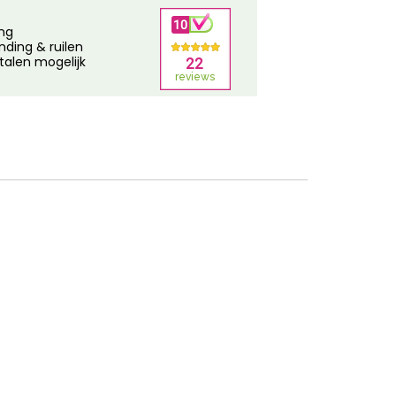
ing
nding & ruilen
talen mogelijk