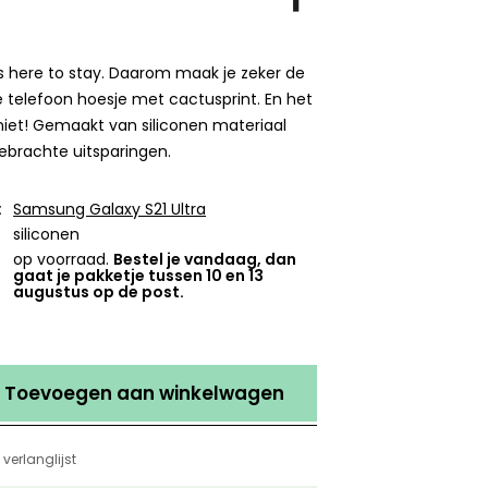
s here to stay. Daarom maak je zeker de
pe telefoon hoesje met cactusprint. En het
t niet! Gemaakt van siliconen materiaal
brachte uitsparingen.
:
Samsung Galaxy S21 Ultra
siliconen
op voorraad.
Bestel je vandaag, dan
gaat je pakketje tussen 10 en 13
augustus op de post.
Toevoegen aan winkelwagen
verlanglijst