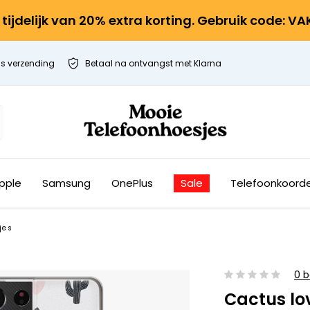
r tijdelijk van 20% extra korting. Gebruik code: V
is verzending
Betaal na ontvangst met Klarna
pple
Samsung
OnePlus
Sale
Telefoonkoord
jes
0 b
Cactus lo