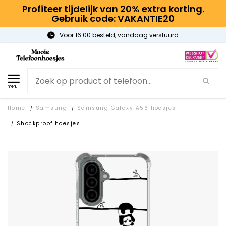
Profiteer tijdelijk van 20% extra korting.
Gebruik code: VAKANTIE20
g verstuurd
Gratis verzending
menu
Home
Samsung
Samsung Galaxy A56 hoesjes
/
/
Shockproof hoesjes
/