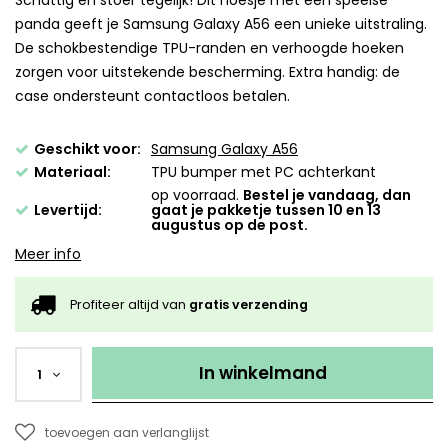
Schattig en stoer tegelijk! Dit hoesje met een speelse
panda geeft je Samsung Galaxy A56 een unieke uitstraling.
De schokbestendige TPU-randen en verhoogde hoeken
zorgen voor uitstekende bescherming. Extra handig: de
case ondersteunt contactloos betalen.
Geschikt voor:
Samsung Galaxy A56
Materiaal:
TPU bumper met PC achterkant
op voorraad.
Bestel je vandaag, dan
Levertijd:
gaat je pakketje tussen 10 en 13
augustus op de post.
Meer info
Profiteer altijd van
gratis verzending
In winkelmand
1
toevoegen aan verlanglijst