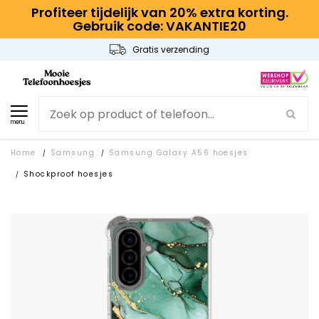
Profiteer tijdelijk van 20% extra korting.
Gebruik code: VAKANTIE20
Gratis verzending
menu
Home
Samsung
Samsung Galaxy A56 hoesjes
/
/
Shockproof hoesjes
/