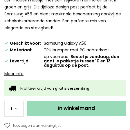
Een modern hoesje met een stijlvolle marmeren print in
groen en grijs. Dit tijdloze design past perfect bij de
Samsung A56 en biedt maximale bescherming dankzij de
schokabsorberende randen. Een perfecte mix van
elegantie en stevigheid!
Geschikt voor:
Samsung Galaxy A56
Materiaal:
TPU bumper met PC achterkant
op voorraad.
Bestel je vandaag, dan
Levertijd:
gaat je pakketje tussen 10 en 13
augustus op de post.
Meer info
Profiteer altijd van
gratis verzending
In winkelmand
1
toevoegen aan verlanglijst