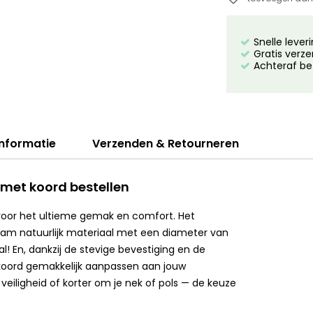
Snelle lever
Gratis verze
Achteraf be
informatie
Verzenden & Retourneren
met koord bestellen
voor het ultieme gemak en comfort. Het
aam natuurlijk materiaal met een diameter van
! En, dankzij de stevige bevestiging en de
koord gemakkelijk aanpassen aan jouw
eiligheid of korter om je nek of pols — de keuze