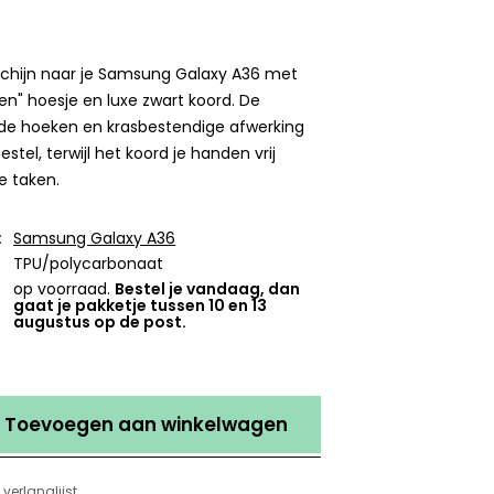
chijn naar je Samsung Galaxy A36 met
n" hoesje en luxe zwart koord. De
e hoeken en krasbestendige afwerking
tel, terwijl het koord je handen vrij
e taken.
:
Samsung Galaxy A36
TPU/polycarbonaat
op voorraad.
Bestel je vandaag, dan
gaat je pakketje tussen 10 en 13
augustus op de post.
Toevoegen aan winkelwagen
verlanglijst