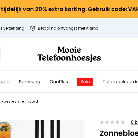
r tijdelijk van 20% extra korting. Gebruik code: V
is verzending
Betaal na ontvangst met Klarna
pple
Samsung
OnePlus
Sale
Telefoonkoord
Hoesjes met koord
0 b
Zonneblo