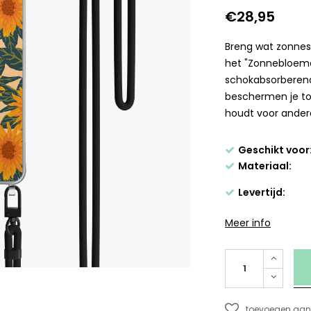
€28,95
Breng wat zonnes
het "Zonnebloeme
schokabsorberend
beschermen je toes
houdt voor ander
Geschikt voor
Materiaal:
Levertijd:
Meer info
toevoegen aan 