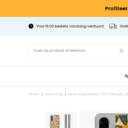
Profitee
Voor 16:00 besteld, vandaag verstuurd
Grat
A
Home
Samsung
Samsung Galaxy A36 hoesjes
/
/
/