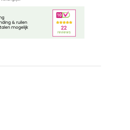
ing
nding & ruilen
talen mogelijk