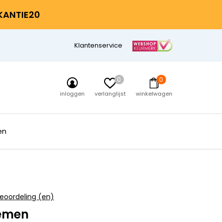
AKANTIE20
Klantenservice
0
0
inloggen
verlanglijst
winkelwagen
en
eoordeling (en)
emen