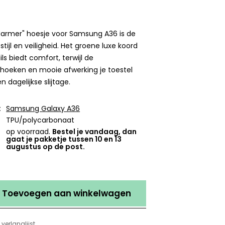
 Marmer" hoesje voor Samsung A36 is de
tijl en veiligheid. Het groene luxe koord
s biedt comfort, terwijl de
hoeken en mooie afwerking je toestel
dagelijkse slijtage.
:
Samsung Galaxy A36
TPU/polycarbonaat
op voorraad.
Bestel je vandaag, dan
gaat je pakketje tussen 10 en 13
augustus op de post.
Toevoegen aan winkelwagen
verlanglijst