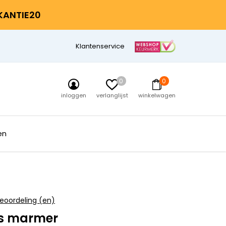
AKANTIE20
Klantenservice
0
0
inloggen
verlanglijst
winkelwagen
en
eoordeling (en)
js marmer