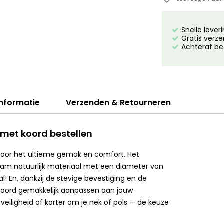
Snelle lever
Gratis verze
Achteraf be
informatie
Verzenden & Retourneren
met koord bestellen
voor het ultieme gemak en comfort. Het
aam natuurlijk materiaal met een diameter van
! En, dankzij de stevige bevestiging en de
koord gemakkelijk aanpassen aan jouw
eiligheid of korter om je nek of pols — de keuze