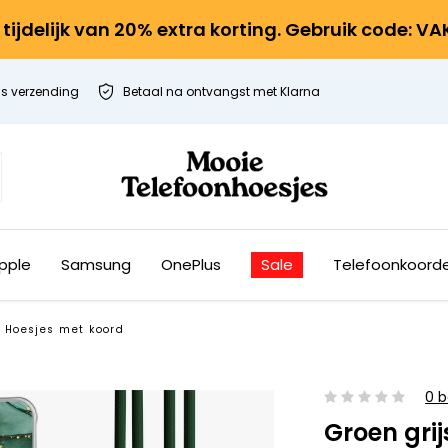
r tijdelijk van 20% extra korting. Gebruik code: V
is verzending
Betaal na ontvangst met Klarna
pple
Samsung
OnePlus
Sale
Telefoonkoord
Hoesjes met koord
0 b
Groen gri