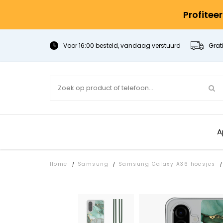
Profitee
Voor 16:00 besteld, vandaag verstuurd
Grat
A
Home
Samsung
Samsung Galaxy A36 hoesjes
/
/
/