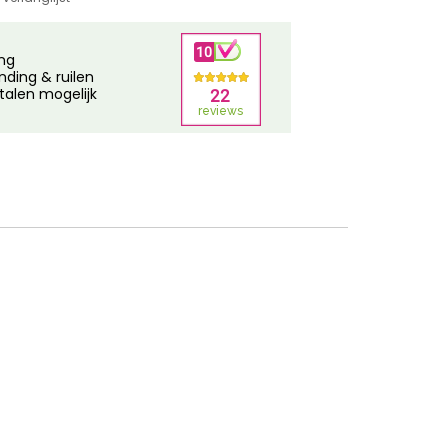
ing
nding & ruilen
talen mogelijk