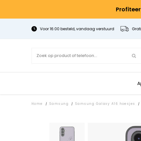
Profitee
Voor 16:00 besteld, vandaag verstuurd
Grat
A
Home
Samsung
Samsung Galaxy A16 hoesjes
/
/
/