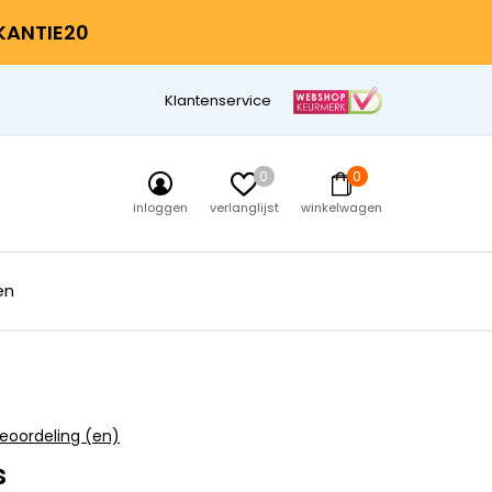
AKANTIE20
Klantenservice
0
0
inloggen
verlanglijst
winkelwagen
en
eoordeling (en)
s