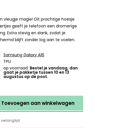
 een vleugje magie! Dit prachtige hoesje
ertjes geeft je telefoon een dromerige
ling. Extra stevig en slank, zodat je
ermd blijft zonder log aan te voelen.
:
Samsung Galaxy A16
TPU
op voorraad.
Bestel je vandaag, dan
gaat je pakketje tussen 10 en 13
augustus op de post.
Toevoegen aan winkelwagen
verlanglijst