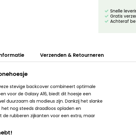
Snelle lever
Gratis verze
Achteraf be
informatie
Verzenden & Retourneren
honehoesje
Deze stevige backcover combineert optimale
n voor de Galaxy A16, biedt dit hoesje een
wel duurzaam als modieus zijn. Dankzij het slanke
jl het nog steeds draadloos opladen en
t de rubberen zijkanten voor een extra, maar
hebt!