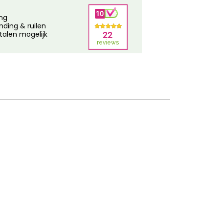
ing
nding & ruilen
talen mogelijk