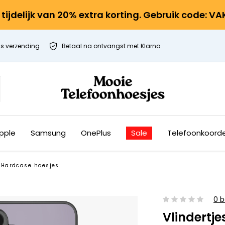
r tijdelijk van 20% extra korting. Gebruik code: V
is verzending
Betaal na ontvangst met Klarna
pple
Samsung
OnePlus
Sale
Telefoonkoord
Hardcase hoesjes
0 b
Vlindertje