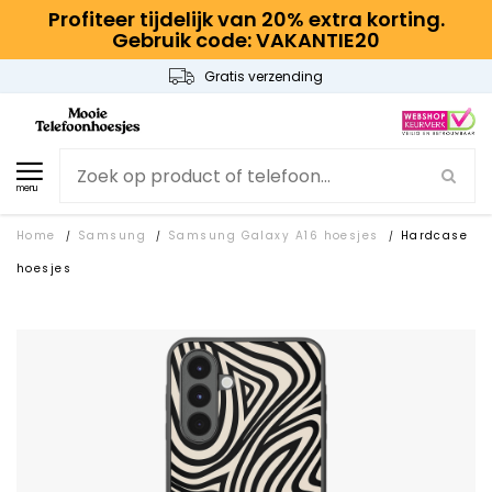
Profiteer tijdelijk van 20% extra korting.
Gebruik code: VAKANTIE20
Gratis verzending
menu
Home
Samsung
Samsung Galaxy A16 hoesjes
Hardcase
/
/
/
hoesjes