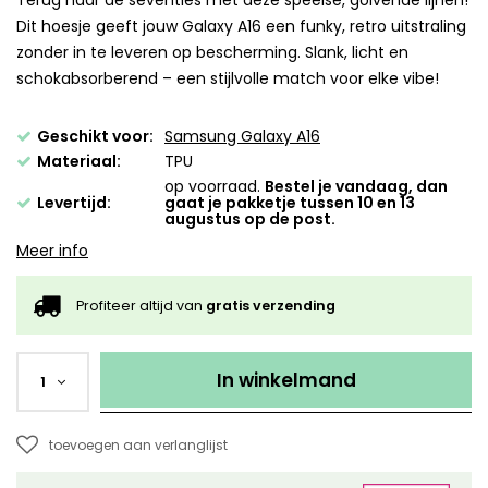
Terug naar de seventies met deze speelse, golvende lijnen!
Dit hoesje geeft jouw Galaxy A16 een funky, retro uitstraling
zonder in te leveren op bescherming. Slank, licht en
schokabsorberend – een stijlvolle match voor elke vibe!
Geschikt voor:
Samsung Galaxy A16
Materiaal:
TPU
op voorraad.
Bestel je vandaag, dan
Levertijd:
gaat je pakketje tussen 10 en 13
augustus op de post.
Meer info
Profiteer altijd van
gratis verzending
In winkelmand
1
toevoegen aan verlanglijst