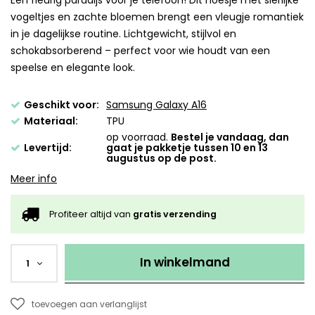
Een fleurig paradijs voor je telefoon! Dit hoesje met sierlijke
vogeltjes en zachte bloemen brengt een vleugje romantiek
in je dagelijkse routine. Lichtgewicht, stijlvol en
schokabsorberend – perfect voor wie houdt van een
speelse en elegante look.
Geschikt voor:
Samsung Galaxy A16
Materiaal:
TPU
op voorraad.
Bestel je vandaag, dan
Levertijd:
gaat je pakketje tussen 10 en 13
augustus op de post.
Meer info
Profiteer altijd van
gratis verzending
In winkelmand
1
toevoegen aan verlanglijst