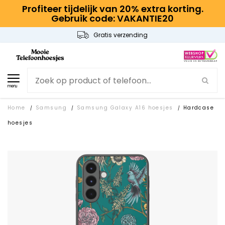
Profiteer tijdelijk van 20% extra korting.
Gebruik code: VAKANTIE20
Gratis verzending
menu
Home
Samsung
Samsung Galaxy A16 hoesjes
Hardcase
/
/
/
hoesjes