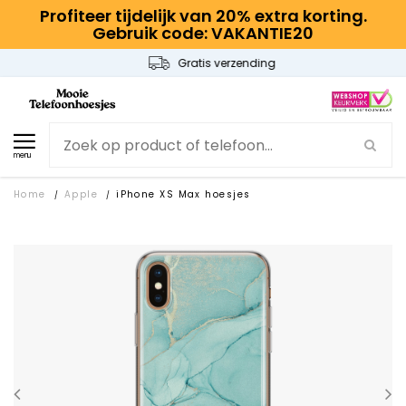
Profiteer tijdelijk van 20% extra korting.
Gebruik code: VAKANTIE20
Gratis verzending
menu
Home
Apple
iPhone XS Max hoesjes
/
/