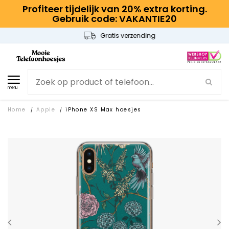
Profiteer tijdelijk van 20% extra korting.
Gebruik code: VAKANTIE20
Gratis verzending
menu
Home
Apple
iPhone XS Max hoesjes
/
/