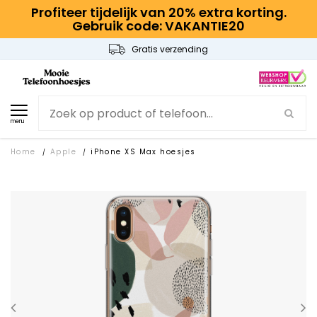
Profiteer tijdelijk van 20% extra korting.
Gebruik code: VAKANTIE20
Gratis verzending
menu
Home
Apple
iPhone XS Max hoesjes
/
/