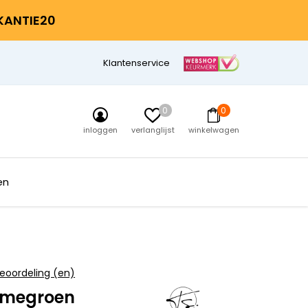
AKANTIE20
Klantenservice
0
0
inloggen
verlanglijst
winkelwagen
en
eoordeling (en)
imegroen