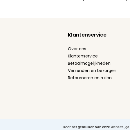
Klantenservice
Over ons
Klantenservice
Betaalmogelijkheden
Verzenden en bezorgen
Retourneren en ruilen
Algemene voorwaarden
Privacy Policy
Cookie stat
Door het gebruiken van onze website, ga
Herroeping aanvragen
Copyright © 2026 Mooie Tel