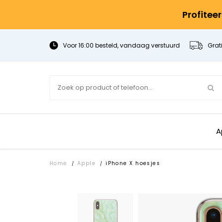
Profitee
Voor 16:00 besteld, vandaag verstuurd
Grat
A
Home
Apple
iPhone X hoesjes
/
/