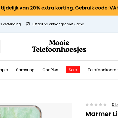
r tijdelijk van 20% extra korting. Gebruik code: V
is verzending
Betaal na ontvangst met Klarna
pple
Samsung
OnePlus
Sale
Telefoonkoord
0 b
Marmer L