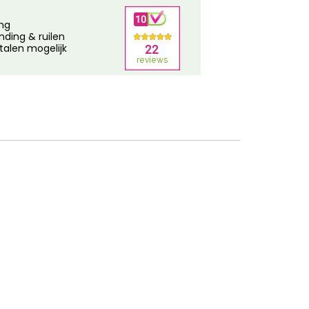
ing
nding & ruilen
talen mogelijk