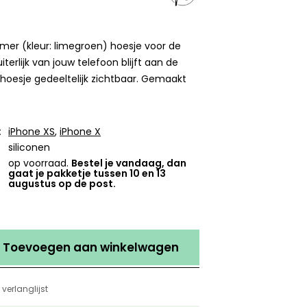
er (kleur: limegroen) hoesje voor de
iterlijk van jouw telefoon blijft aan de
 hoesje gedeeltelijk zichtbaar. Gemaakt
.
:
iPhone XS
,
iPhone X
siliconen
op voorraad.
Bestel je vandaag, dan
gaat je pakketje tussen 10 en 13
augustus op de post.
Toevoegen aan winkelwagen
verlanglijst