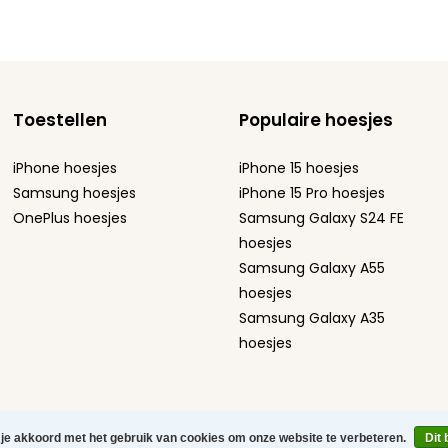
Toestellen
Populaire hoesjes
iPhone hoesjes
iPhone 15 hoesjes
Samsung hoesjes
iPhone 15 Pro hoesjes
OnePlus hoesjes
Samsung Galaxy S24 FE
hoesjes
Samsung Galaxy A55
hoesjes
Samsung Galaxy A35
hoesjes
ement
Sitemap
 je akkoord met het gebruik van cookies om onze website te verbeteren.
Dit 
efoonhoesjes