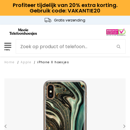
Profiteer tijdelijk van 20% extra korting.
Gebruik code: VAKANTIE20
Gratis verzending
menu
Home
Apple
iPhone X hoesjes
/
/