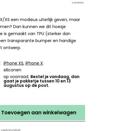
e X/XS een modieus uiterlijk geven, maar
rmen? Dan kunnen we dit hoesje
e is gemaakt van TPU (sterker dan
t een transparante bumper en handige
et ontwerp.
:
iPhone XS
,
iPhone X
siliconen
op voorraad.
Bestel je vandaag, dan
gaat je pakketje tussen 10 en 13
augustus op de post.
Toevoegen aan winkelwagen
verlanglijst