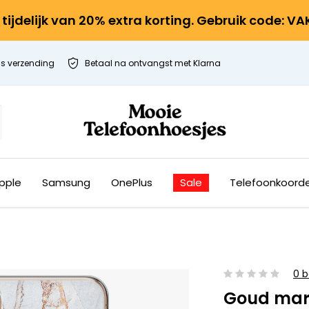
r tijdelijk van 20% extra korting. Gebruik code: V
is verzending
Betaal na ontvangst met Klarna
pple
Samsung
OnePlus
Sale
Telefoonkoord
0 b
Goud ma