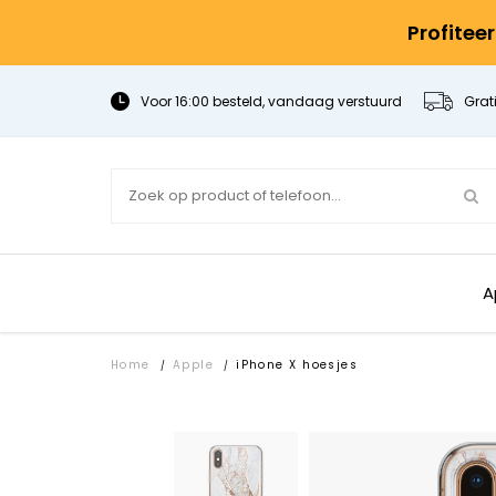
Profitee
Voor 16:00 besteld, vandaag verstuurd
Grat
A
Home
Apple
iPhone X hoesjes
/
/