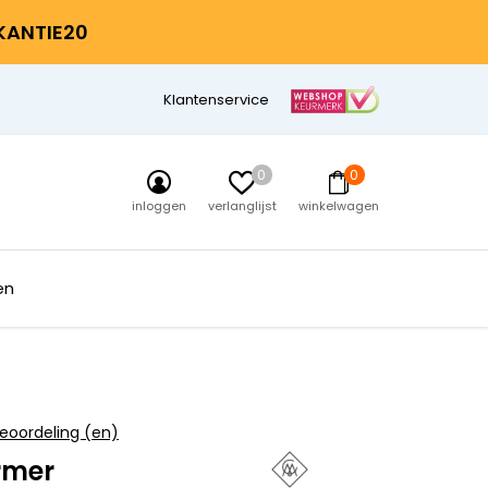
AKANTIE20
Klantenservice
0
0
inloggen
verlanglijst
winkelwagen
en
eoordeling (en)
rmer