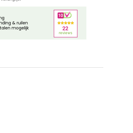
ing
nding & ruilen
talen mogelijk