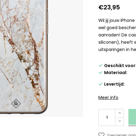
€23,95
Wil jij jouw iPhon
wel goed besche
aanraden! De cas
siliconen), heef
uitsparingen in h
Geschikt voor
Materiaal:
Levertijd:
Meer info
toevoegen aan 