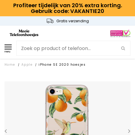
Profiteer tijdelijk van 20% extra korting.
Gebruik code: VAKANTIE20
Gratis verzending
menu
Home
Apple
iPhone SE 2020 hoesjes
/
/