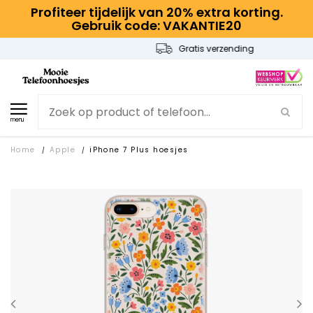
Profiteer tijdelijk van 20% extra korting.
Gebruik code: VAKANTIE20
Gratis verzending
menu
Home
Apple
iPhone 7 Plus hoesjes
/
/