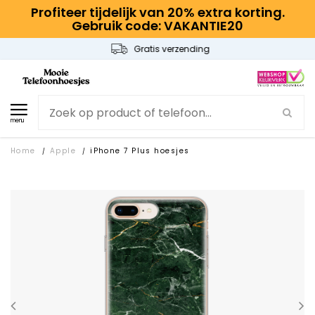
Profiteer tijdelijk van 20% extra korting.
Gebruik code: VAKANTIE20
Gratis verzending
menu
Home
Apple
iPhone 7 Plus hoesjes
/
/