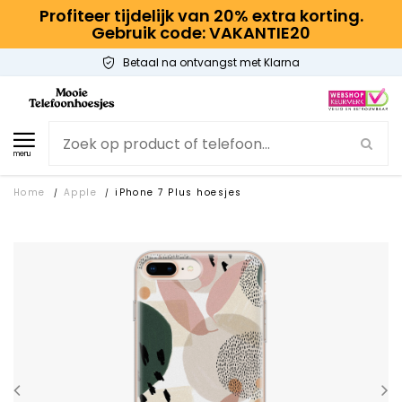
Profiteer tijdelijk van 20% extra korting.
Gebruik code: VAKANTIE20
Betaal na ontvangst met Klarna
menu
Home
Apple
iPhone 7 Plus hoesjes
/
/