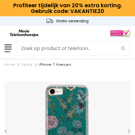
Profiteer tijdelijk van 20% extra korting.
Gebruik code: VAKANTIE20
Gratis verzending
menu
Home
Apple
iPhone 7 hoesjes
/
/