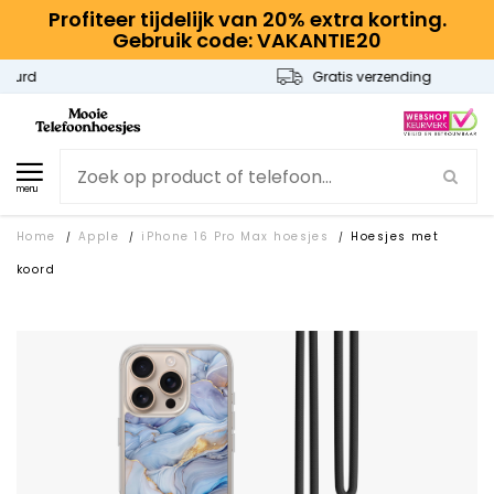
Profiteer tijdelijk van 20% extra korting.
Gebruik code: VAKANTIE20
Gratis verzending
menu
Home
Apple
iPhone 16 Pro Max hoesjes
Hoesjes met
/
/
/
koord