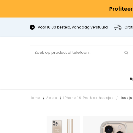
Profitee
Voor 16:00 besteld, vandaag verstuurd
Grat
A
Home
Apple
iPhone 16 Pro Max hoesjes
Hoesje
/
/
/