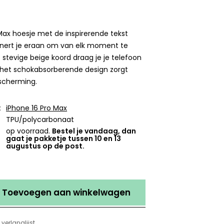
 Max hoesje met de inspirerende tekst
nnert je eraan om van elk moment te
 stevige beige koord draag je je telefoon
l het schokabsorberende design zorgt
scherming.
:
iPhone 16 Pro Max
TPU/polycarbonaat
op voorraad.
Bestel je vandaag, dan
gaat je pakketje tussen 10 en 13
augustus op de post.
Toevoegen aan winkelwagen
verlanglijst