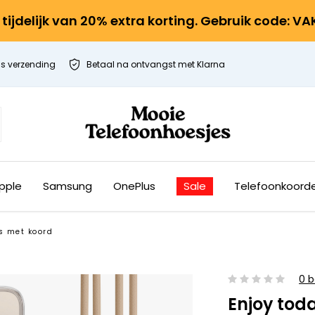
r tijdelijk van 20% extra korting. Gebruik code: V
is verzending
Betaal na ontvangst met Klarna
pple
Samsung
OnePlus
Sale
Telefoonkoord
s met koord
0 b
Enjoy tod