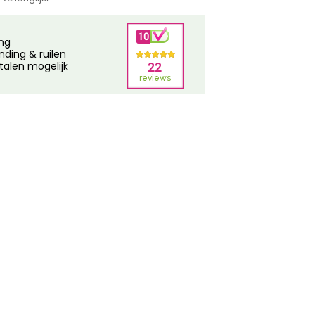
ing
nding & ruilen
talen mogelijk