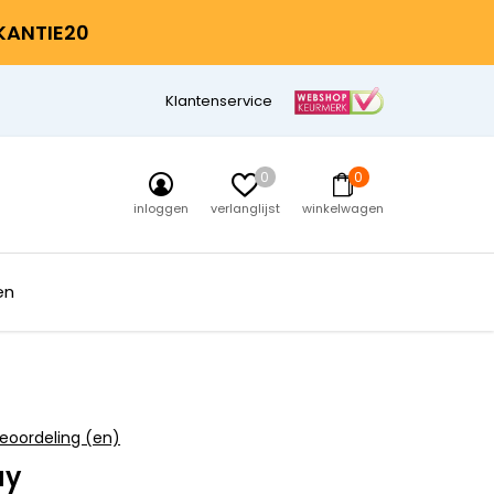
AKANTIE20
Klantenservice
0
0
inloggen
verlanglijst
winkelwagen
en
eoordeling (en)
ay