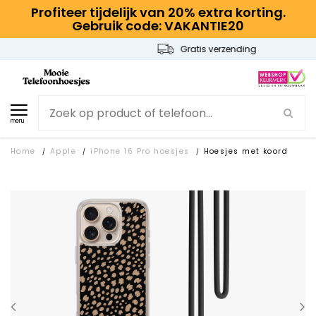
Profiteer tijdelijk van 20% extra korting.
Gebruik code: VAKANTIE20
Gratis verzending
menu
Home
Apple
iPhone 16 Pro hoesjes
Hoesjes met koord
/
/
/