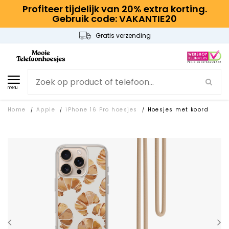
Profiteer tijdelijk van 20% extra korting.
Gebruik code: VAKANTIE20
Gratis verzending
menu
Home
Apple
iPhone 16 Pro hoesjes
Hoesjes met koord
/
/
/