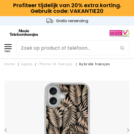
Profiteer tijdelijk van 20% extra korting.
Gebruik code: VAKANTIE20
Gratis verzending
menu
Home
Apple
iPhone 16 hoesjes
Hybride hoesjes
/
/
/