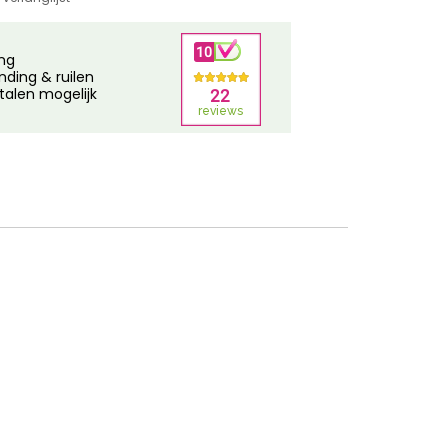
ing
nding & ruilen
talen mogelijk