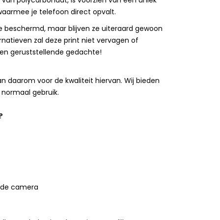
van polycarbonaat, is voorzien van een uniek
aarmee je telefoon direct opvalt.
 beschermd, maar blijven ze uiteraard gewoon
rnatieven zal deze print niet vervagen of
 een geruststellende gedachte!
 daarom voor de kwaliteit hiervan. Wij bieden
 normaal gebruik.
?
 de camera