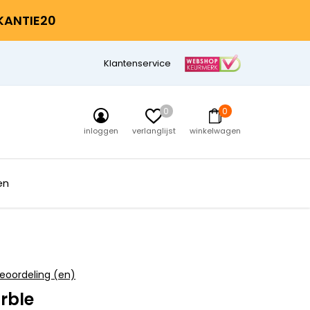
AKANTIE20
Klantenservice
0
0
inloggen
verlanglijst
winkelwagen
en
eoordeling (en)
rble