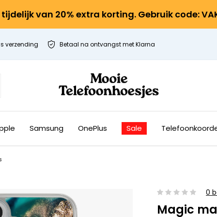
r tijdelijk van 20% extra korting. Gebruik code: V
is verzending
Betaal na ontvangst met Klarna
pple
Samsung
OnePlus
Sale
Telefoonkoord
s
0 b
Magic ma