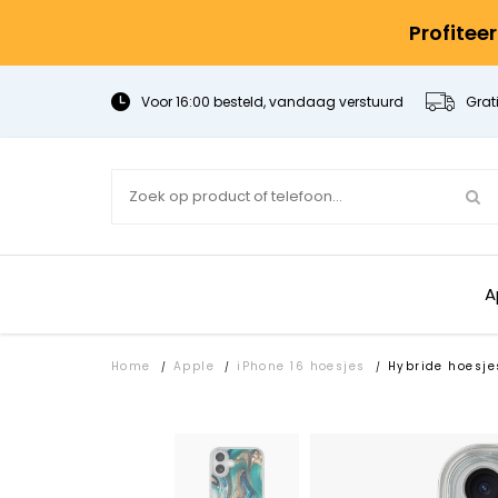
Profitee
Voor 16:00 besteld, vandaag verstuurd
Grat
A
Home
Apple
iPhone 16 hoesjes
Hybride hoesje
/
/
/