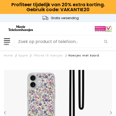
Profiteer tijdelijk van 20% extra korting.
Gebruik code: VAKANTIE20
Gratis verzending
menu
Home
Apple
iPhone 16 hoesjes
Hoesjes met koord
/
/
/