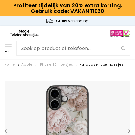
Profiteer tijdelijk van 20% extra korting.
Gebruik code: VAKANTIE20
Gratis verzending
menu
Home
Apple
iPhone 16 hoesjes
Hardcase luxe hoesjes
/
/
/