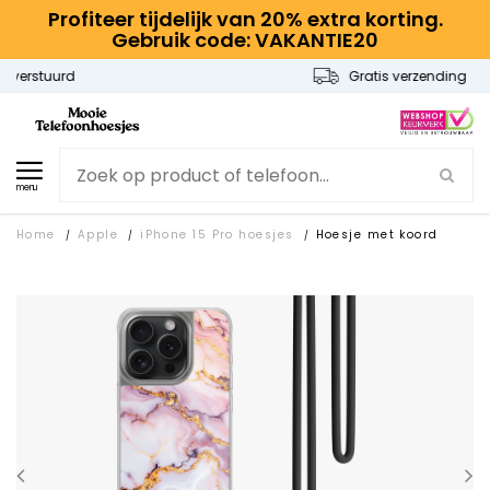
Profiteer tijdelijk van 20% extra korting.
Gebruik code: VAKANTIE20
Gratis verzending
menu
Home
Apple
iPhone 15 Pro hoesjes
Hoesje met koord
/
/
/