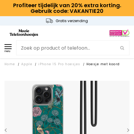
Profiteer tijdelijk van 20% extra korting.
Gebruik code: VAKANTIE20
Gratis verzending
menu
Home
Apple
iPhone 15 Pro hoesjes
Hoesje met koord
/
/
/