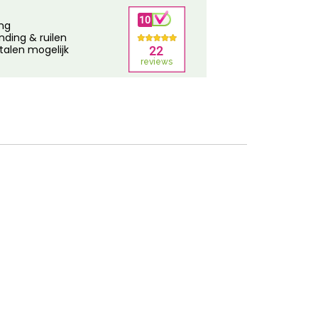
ing
nding & ruilen
talen mogelijk