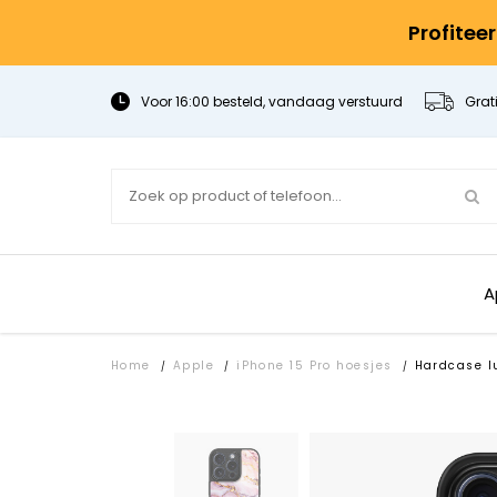
Profitee
Voor 16:00 besteld, vandaag verstuurd
Grat
A
Home
Apple
iPhone 15 Pro hoesjes
Hardcase l
/
/
/