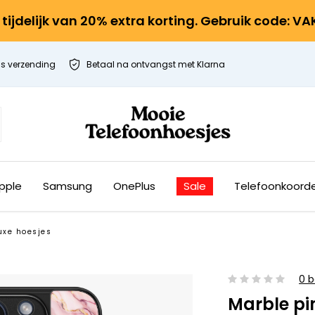
r tijdelijk van 20% extra korting. Gebruik code: V
is verzending
Betaal na ontvangst met Klarna
pple
Samsung
OnePlus
Sale
Telefoonkoord
uxe hoesjes
0 b
Marble pi