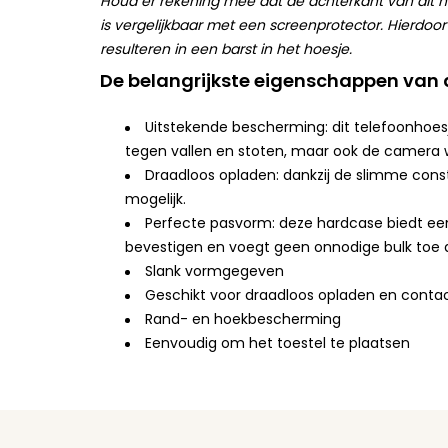
Houd er rekening mee dat de achterkant van dit h
is vergelijkbaar met een screenprotector. Hierdoo
resulteren in een barst in het hoesje.
De belangrijkste eigenschappen van 
Uitstekende bescherming: dit telefoonhoes
tegen vallen en stoten, maar ook de camera 
Draadloos opladen: dankzij de slimme cons
mogelijk.
Perfecte pasvorm: deze hardcase biedt een
bevestigen en voegt geen onnodige bulk toe a
Slank vormgegeven
Geschikt voor draadloos opladen en contac
Rand- en hoekbescherming
Eenvoudig om het toestel te plaatsen