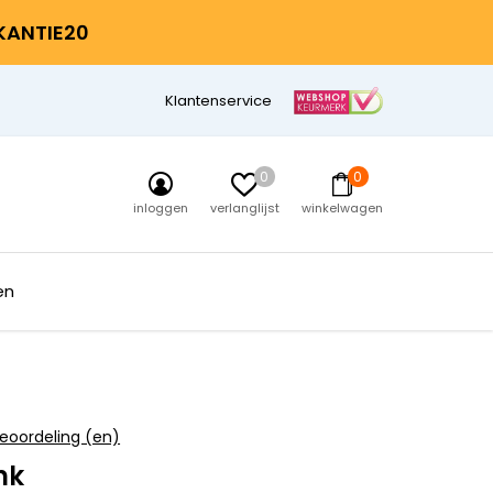
AKANTIE20
Klantenservice
0
0
inloggen
verlanglijst
winkelwagen
en
eoordeling (en)
nk