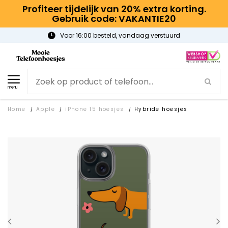
Profiteer tijdelijk van 20% extra korting.
Gebruik code: VAKANTIE20
Voor 16:00 besteld, vandaag verstuurd
menu
Home
Apple
iPhone 15 hoesjes
Hybride hoesjes
/
/
/