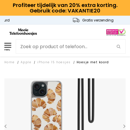
Profiteer tijdelijk van 20% extra korting.
Gebruik code: VAKANTIE20
Gratis verzending
menu
Home
Apple
iPhone 15 hoesjes
Hoesje met koord
/
/
/