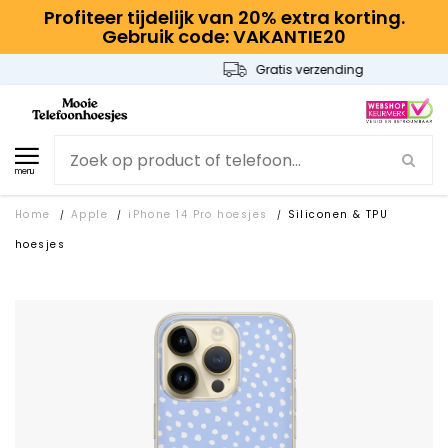
Profiteer tijdelijk van 20% extra korting.
Gebruik code: VAKANTIE20
Gratis verzending
menu
Home
Apple
iPhone 14 Pro hoesjes
Siliconen & TPU
/
/
/
hoesjes