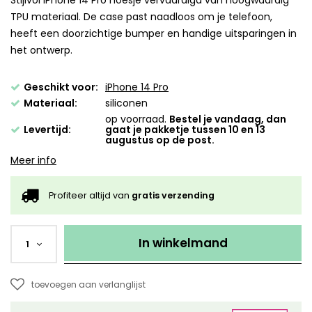
Stijlvol iPhone 14 Pro hoesje vervaardigd van hoogwaardig
TPU materiaal. De case past naadloos om je telefoon,
heeft een doorzichtige bumper en handige uitsparingen in
het ontwerp.
Geschikt voor:
iPhone 14 Pro
Materiaal:
siliconen
op voorraad.
Bestel je vandaag, dan
Levertijd:
gaat je pakketje tussen 10 en 13
augustus op de post.
Meer info
Profiteer altijd van
gratis verzending
In winkelmand
1
toevoegen aan verlanglijst