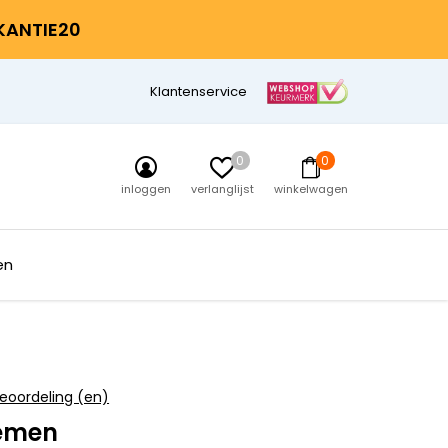
AKANTIE20
Klantenservice
0
0
inloggen
verlanglijst
winkelwagen
en
eoordeling (en)
emen