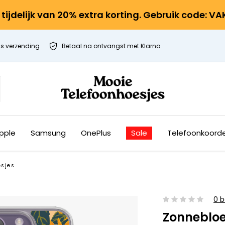
r tijdelijk van 20% extra korting. Gebruik code: V
is verzending
Betaal na ontvangst met Klarna
pple
Samsung
OnePlus
Sale
Telefoonkoord
esjes
0 b
Zonneblo