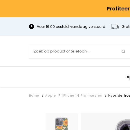
Profitee
Voor 16:00 besteld, vandaag verstuurd
Grat
A
Home
Apple
iPhone 14 Pro hoesjes
Hybride ho
/
/
/