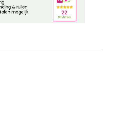
ing
nding & ruilen
talen mogelijk